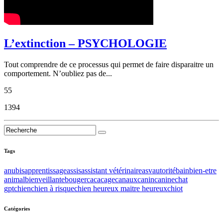
L’extinction – PSYCHOLOGIE
Tout comprendre de ce processus qui permet de faire disparaitre un
comportement. N’oubliez pas de...
55
1394
Tags
anubis
apprentissage
assis
assistant vétérinaire
asv
autorité
bain
bien-etre
animal
bienveillante
bouger
caca
cage
canaux
canin
canine
chat
gpt
chien
chien à risque
chien heureux maitre heureux
chiot
Catégories