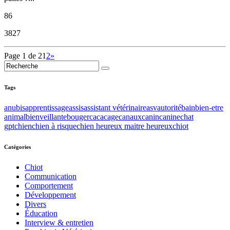
86
3827
Page 1 de 2
1
2
»
Tags
anubis
apprentissage
assis
assistant vétérinaire
asv
autorité
bain
bien-etre
animal
bienveillante
bouger
caca
cage
canaux
canin
canine
chat
gpt
chien
chien à risque
chien heureux maitre heureux
chiot
Catégories
Chiot
Communication
Comportement
Développement
Divers
Éducation
Interview & entretien