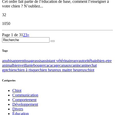
Cet ordre fait partie de l’éducation de base, comment l’enseigner à
votre chien ? N’oubliez...
32
1050
Page 1 de 3
1
2
3
»
Tags
anubis
apprentissage
assis
assistant vétérinaire
asv
autorité
bain
bien-etre
animal
bienveillante
bouger
caca
cage
canaux
canin
canine
chat
gpt
chien
chien à risque
chien heureux maitre heureux
chiot
Catégories
Chiot
Communication
Comportement
Développement
Divers
Éducation